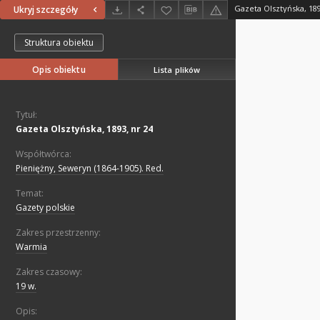
Gazeta Olsztyńska, 189
Ukryj szczegóły
Struktura obiektu
Opis obiektu
Lista plików
Tytuł:
Gazeta Olsztyńska, 1893, nr 24
Współtwórca:
Pieniężny, Seweryn (1864-1905). Red.
Temat:
Gazety polskie
Zakres przestrzenny:
Warmia
Zakres czasowy:
19 w.
Opis: