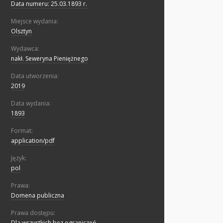
Data numeru: 25.03.1893 r.
Miejsce wydania:
Olsztyn
Wydawca:
nakł. Seweryna Pieniężnego
Data utworzenia:
2019
Data wydania:
1893
Format:
application/pdf
Język:
pol
Prawa:
Domena publiczna
Prawa dostępu:
Dla wszystkich bez ograniczeń