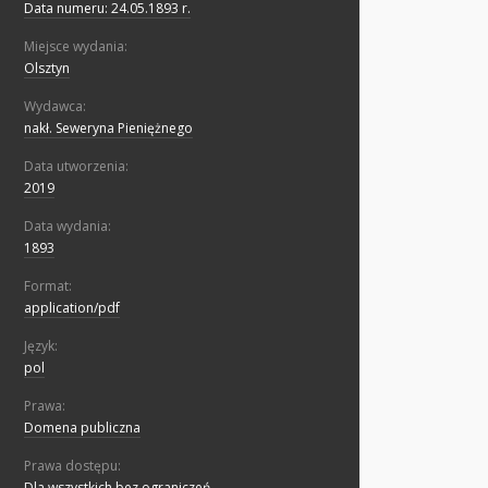
Data numeru: 24.05.1893 r.
Miejsce wydania:
Olsztyn
Wydawca:
nakł. Seweryna Pieniężnego
Data utworzenia:
2019
Data wydania:
1893
Format:
application/pdf
Język:
pol
Prawa:
Domena publiczna
Prawa dostępu:
Dla wszystkich bez ograniczeń