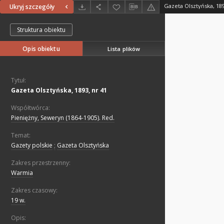
Gazeta Olsztyńska, 189
Ukryj szczegóły
Struktura obiektu
Opis obiektu
Lista plików
Tytuł:
Gazeta Olsztyńska, 1893, nr 41
Współtwórca:
Pieniężny, Seweryn (1864-1905). Red.
Temat:
Gazety polskie
;
Gazeta Olsztyńska
Zakres przestrzenny:
Warmia
Zakres czasowy:
19 w.
Opis: