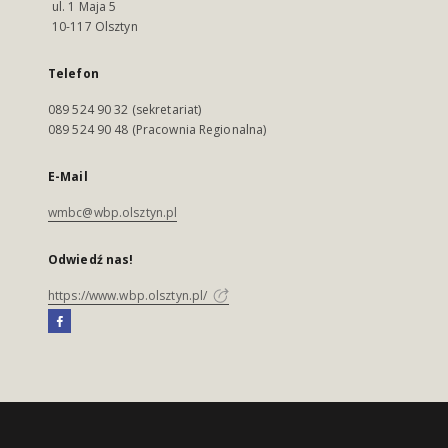
ul. 1 Maja 5
10-117 Olsztyn
Telefon
089 524 90 32 (sekretariat)
089 524 90 48 (Pracownia Regionalna)
E-Mail
wmbc@wbp.olsztyn.pl
Odwiedź nas!
https://www.wbp.olsztyn.pl/