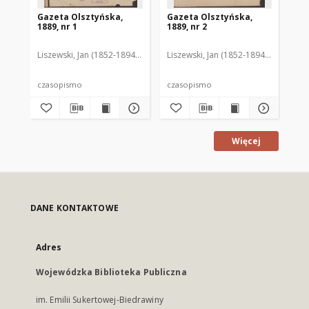
Gazeta Olsztyńska,
Gazeta Olsztyńska,
Ga
1889, nr 1
1889, nr 2
188
Liszewski, Jan (1852-1894). Red.
Liszewski, Jan (1852-1894). Red.
Lis
czasopismo
czasopismo
cz
Więcej
DANE KONTAKTOWE
Adres
Wojewódzka Biblioteka Publiczna
im. Emilii Sukertowej-Biedrawiny