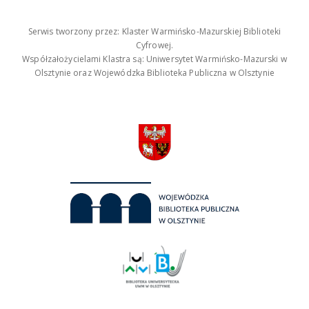
Serwis tworzony przez: Klaster Warmińsko-Mazurskiej Biblioteki
Cyfrowej.
Współzałożycielami Klastra są: Uniwersytet Warmińsko-Mazurski w
Olsztynie oraz Wojewódzka Biblioteka Publiczna w Olsztynie