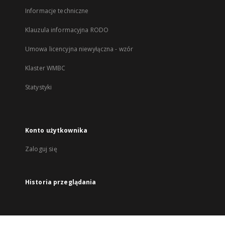
Informacje techniczne
Klauzula informacyjna RODO
Umowa licencyjna niewyłączna - wzór
Klaster WMBC
Statystyki
Konto użytkownika
Zaloguj się
Historia przeglądania