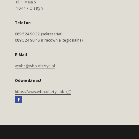
ul. 1 Maja 5
10-117 Olsztyn
Telefon
089 524 90 32 (sekretariat)
089 524 90 48 (Pracownia Regionalna)
E-Mail
wmbc@wbp.olsztyn.pl
Odwiedź nas!
https://www.wbp.olsztyn.pl/