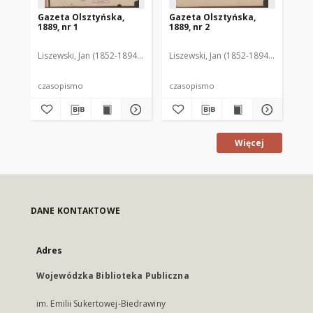
Gazeta Olsztyńska,
Gazeta Olsztyńska,
Ga
1889, nr 1
1889, nr 2
188
Liszewski, Jan (1852-1894). Red.
Liszewski, Jan (1852-1894). Red.
Lis
czasopismo
czasopismo
cz
Więcej
DANE KONTAKTOWE
Adres
Wojewódzka Biblioteka Publiczna
im. Emilii Sukertowej-Biedrawiny