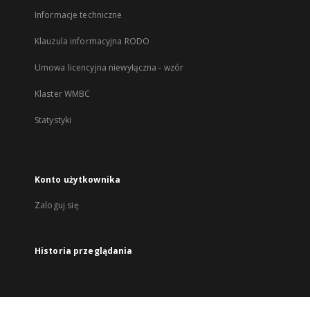
Informacje techniczne
Klauzula informacyjna RODO
Umowa licencyjna niewyłączna - wzór
Klaster WMBC
Statystyki
Konto użytkownika
Zaloguj się
Historia przeglądania