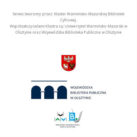
Serwis tworzony przez: Klaster Warmińsko-Mazurskiej Biblioteki
Cyfrowej.
Współzałożycielami Klastra są: Uniwersytet Warmińsko-Mazurski w
Olsztynie oraz Wojewódzka Biblioteka Publiczna w Olsztynie