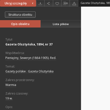
Gazeta Olsztyńska, 189
Ukryj szczegóły
Struktura obiektu
Opis obiektu
Lista plików
Tytuł:
Gazeta Olsztyńska, 1894, nr 37
Współtwórca:
Pieniężny, Seweryn (1864-1905). Red.
Temat:
Gazety polskie
;
Gazeta Olsztyńska
Zakres przestrzenny:
Warmia
Zakres czasowy:
19 w.
Opis: