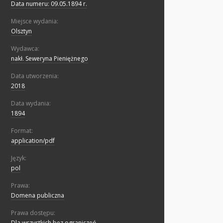
Data numeru: 09.05.1894 r.
Miejsce wydania:
Olsztyn
Wydawca:
nakł. Seweryna Pieniężnego
Data utworzenia:
2018
Data wydania:
1894
Format:
application/pdf
Język:
pol
Prawa:
Domena publiczna
Prawa dostępu:
Dla wszystkich bez ograniczeń