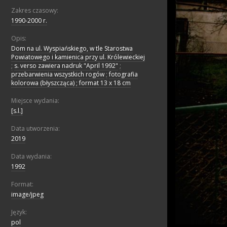
Zakres czasowy:
1990-2000 r.
Opis:
Dom na ul. Wyspiańskiego, w tle Starostwa
Powiatowego i kamienica przy ul. Królewieckiej
;
s. verso zawiera nadruk "April 1992"
;
przebarwienia wszystkich rogów
;
fotografia
kolorowa (błyszcząca) ; format 13 x 18 cm
Miejsce wydania:
[s.l.]
Data utworzenia:
2019
Data wydania:
1992
Format:
image/jpeg
Język:
pol