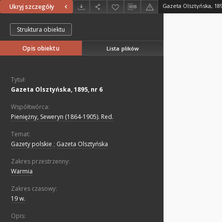
Gazeta Olsztyńska, 189
Ukryj szczegóły
Struktura obiektu
Opis obiektu
Lista plików
Tytuł:
Gazeta Olsztyńska, 1895, nr 6
Współtwórca:
Pieniężny, Seweryn (1864-1905). Red.
Temat:
Gazety polskie
;
Gazeta Olsztyńska
Zakres przestrzenny:
Warmia
Zakres czasowy:
19 w.
Opis: