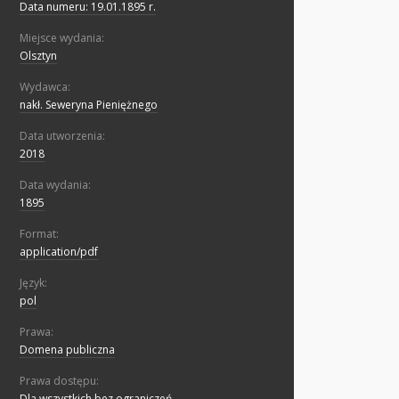
Data numeru: 19.01.1895 r.
Miejsce wydania:
Olsztyn
Wydawca:
nakł. Seweryna Pieniężnego
Data utworzenia:
2018
Data wydania:
1895
Format:
application/pdf
Język:
pol
Prawa:
Domena publiczna
Prawa dostępu:
Dla wszystkich bez ograniczeń