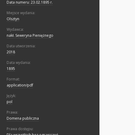
Data numeru: 23.02.1895 r.
Miejsce wydania:
Olsztyn
Wydawca:
nakł. Seweryna Pieniężnego
Data utworzenia:
2018
Data wydania:
1895
Format:
application/pdf
Język:
pol
Prawa:
Domena publiczna
Prawa dostępu:
Dla wszystkich bez ograniczeń