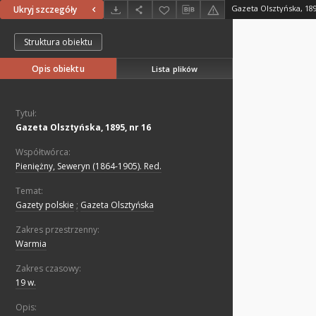
Gazeta Olsztyńska, 189
Ukryj szczegóły
Struktura obiektu
Opis obiektu
Lista plików
Tytuł:
Gazeta Olsztyńska, 1895, nr 16
Współtwórca:
Pieniężny, Seweryn (1864-1905). Red.
Temat:
Gazety polskie
;
Gazeta Olsztyńska
Zakres przestrzenny:
Warmia
Zakres czasowy:
19 w.
Opis: