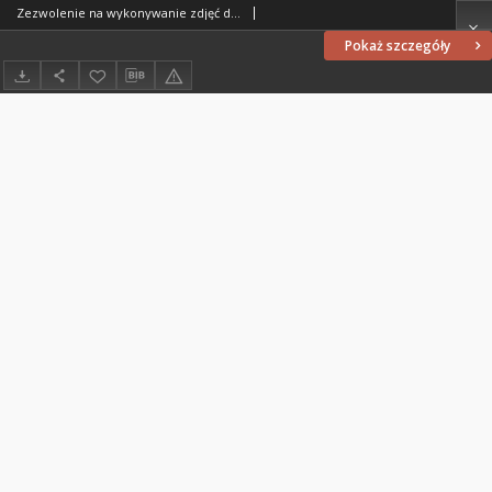
Zezwolenie na wykonywanie zdjęć do "Echa Mrągowa" 1956
Pokaż szczegóły