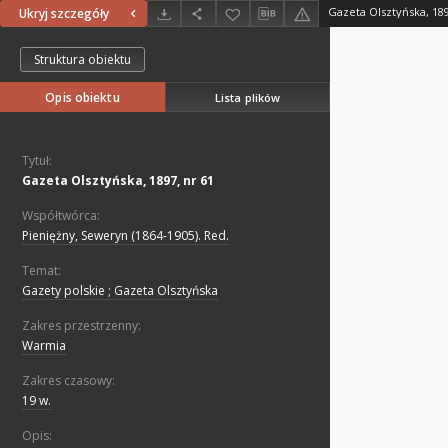
Gazeta Olsztyńska, 189
Ukryj szczegóły
Struktura obiektu
Opis obiektu
Lista plików
Tytuł:
Gazeta Olsztyńska, 1897, nr 61
Współtwórca:
Pieniężny, Seweryn (1864-1905). Red.
Temat:
Gazety polskie ; Gazeta Olsztyńska
Zakres przestrzenny:
Warmia
Zakres czasowy:
19 w.
Opis: