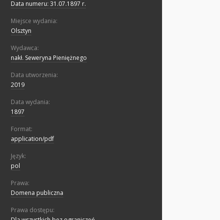
Data numeru: 31.07.1897 r.
Miejsce wydania:
Olsztyn
Wydawca:
nakł. Seweryna Pieniężnego
Data utworzenia:
2019
Data wydania:
1897
Format:
application/pdf
Język:
pol
Prawa:
Domena publiczna
Prawa dostępu:
Dla wszystkich bez ograniczeń