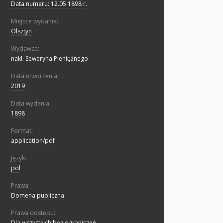
Data numeru: 12.05.1898 r.
Miejsce wydania:
Olsztyn
Wydawca:
nakł. Seweryna Pieniężnego
Data utworzenia:
2019
Data wydania:
1898
Format:
application/pdf
Język:
pol
Prawa:
Domena publiczna
Prawa dostępu:
Dla wszystkich bez ograniczeń