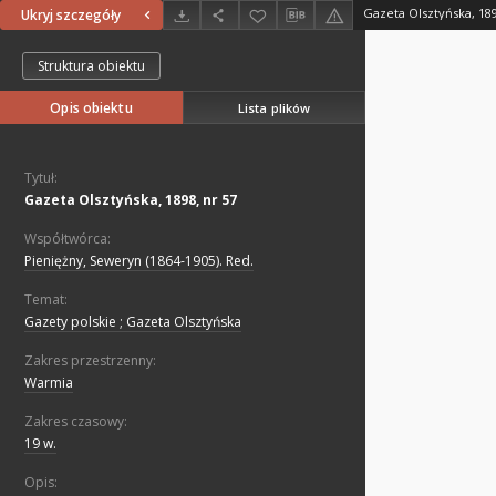
Gazeta Olsztyńska, 189
Ukryj szczegóły
Struktura obiektu
Opis obiektu
Lista plików
Tytuł:
Gazeta Olsztyńska, 1898, nr 57
Współtwórca:
Pieniężny, Seweryn (1864-1905). Red.
Temat:
Gazety polskie ; Gazeta Olsztyńska
Zakres przestrzenny:
Warmia
Zakres czasowy:
19 w.
Opis: