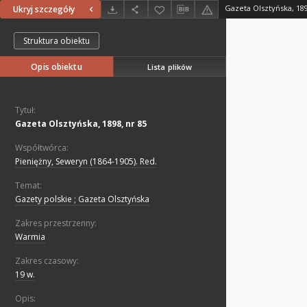
Gazeta Olsztyńska, 189
Ukryj szczegóły
Struktura obiektu
Opis obiektu
Lista plików
Tytuł:
Gazeta Olsztyńska, 1898, nr 85
Współtwórca:
Pieniężny, Seweryn (1864-1905). Red.
Temat:
Gazety polskie ; Gazeta Olsztyńska
Zakres przestrzenny:
Warmia
Zakres czasowy:
19 w.
Opis: