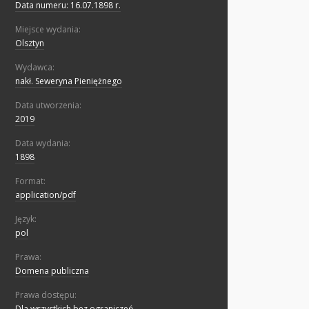
Data numeru: 16.07.1898 r.
Miejsce wydania:
Olsztyn
Wydawca:
nakł. Seweryna Pieniężnego
Data utworzenia:
2019
Data wydania:
1898
Format:
application/pdf
Język:
pol
Prawa:
Domena publiczna
Prawa dostępu:
Dla wszystkich bez ograniczeń