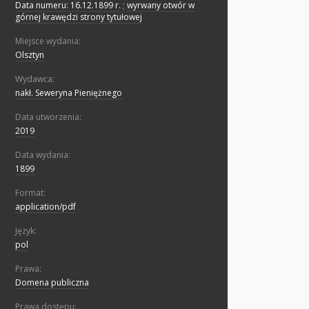
Data numeru: 16.12.1899 r.
;
wyrwany otwór w
górnej krawędzi strony tytułowej
Miejsce wydania:
Olsztyn
Wydawca:
nakł. Seweryna Pieniężnego
Data utworzenia:
2019
Data wydania:
1899
Format:
application/pdf
Język:
pol
Prawa:
Domena publiczna
Prawa dostępu: