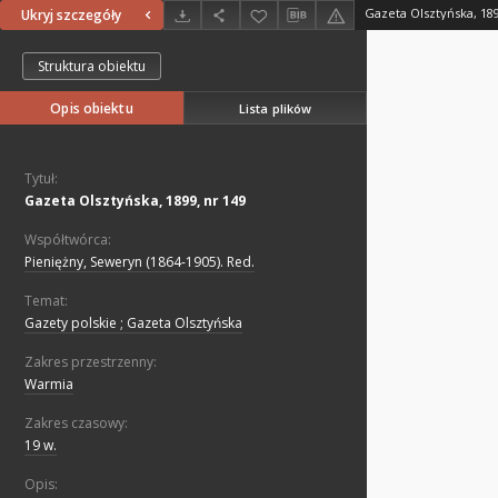
Gazeta Olsztyńska, 189
Ukryj szczegóły
Struktura obiektu
Opis obiektu
Lista plików
Tytuł:
Gazeta Olsztyńska, 1899, nr 149
Współtwórca:
Pieniężny, Seweryn (1864-1905). Red.
Temat:
Gazety polskie ; Gazeta Olsztyńska
Zakres przestrzenny:
Warmia
Zakres czasowy:
19 w.
Opis: