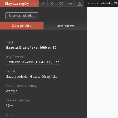
Gazeta Olsztyńska, 190
Ukryj szczegóły
Struktura obiektu
Opis obiektu
Lista plików
Tytuł:
Gazeta Olsztyńska, 1900, nr 30
Współtwórca:
Pieniężny, Seweryn (1864-1905). Red.
Temat:
Gazety polskie ; Gazeta Olsztyńska
Zakres przestrzenny:
Warmia
Zakres czasowy:
19 w.
Opis: