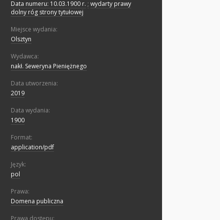
Data numeru: 10.03.1900 r.
;
wydarty prawy
dolny róg strony tytułowej
Miejsce wydania:
Olsztyn
Wydawca:
nakł. Seweryna Pieniężnego
Data utworzenia:
2019
Data wydania:
1900
Format:
application/pdf
Język:
pol
Prawa:
Domena publiczna
Prawa dostępu: