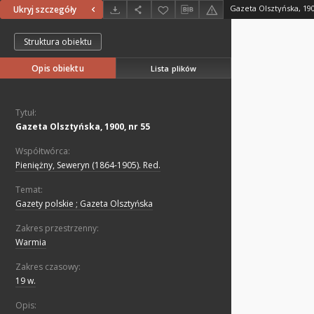
Gazeta Olsztyńska, 190
Ukryj szczegóły
Struktura obiektu
Opis obiektu
Lista plików
Tytuł:
Gazeta Olsztyńska, 1900, nr 55
Współtwórca:
Pieniężny, Seweryn (1864-1905). Red.
Temat:
Gazety polskie ; Gazeta Olsztyńska
Zakres przestrzenny:
Warmia
Zakres czasowy:
19 w.
Opis: