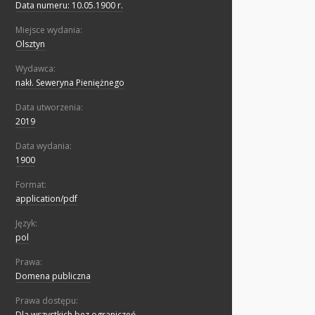
Data numeru: 10.05.1900 r.
Miejsce wydania:
Olsztyn
Wydawca:
nakł. Seweryna Pieniężnego
Data utworzenia:
2019
Data wydania:
1900
Format:
application/pdf
Język:
pol
Prawa:
Domena publiczna
Prawa dostępu:
Dla wszystkich bez ograniczeń