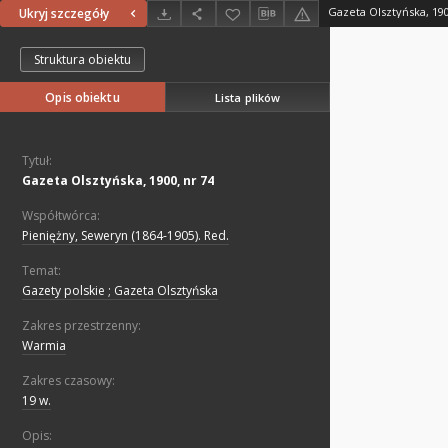
Gazeta Olsztyńska, 190
Ukryj szczegóły
Struktura obiektu
Opis obiektu
Lista plików
Tytuł:
Gazeta Olsztyńska, 1900, nr 74
Współtwórca:
Pieniężny, Seweryn (1864-1905). Red.
Temat:
Gazety polskie ; Gazeta Olsztyńska
Zakres przestrzenny:
Warmia
Zakres czasowy:
19 w.
Opis: