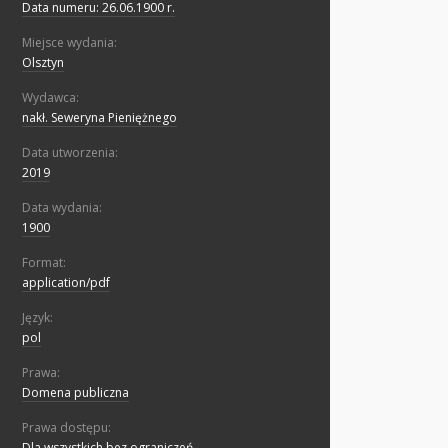
Data numeru: 26.06.1900 r.
Miejsce wydania:
Olsztyn
Wydawca:
nakł. Seweryna Pieniężnego
Data utworzenia:
2019
Data wydania:
1900
Format:
application/pdf
Język:
pol
Prawa:
Domena publiczna
Prawa dostępu:
Dla wszystkich bez ograniczeń