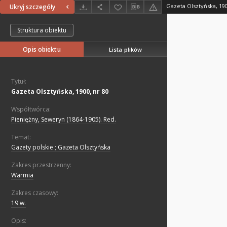
Gazeta Olsztyńska, 190
Ukryj szczegóły
Struktura obiektu
Opis obiektu
Lista plików
Tytuł:
Gazeta Olsztyńska, 1900, nr 80
Współtwórca:
Pieniężny, Seweryn (1864-1905). Red.
Temat:
Gazety polskie ; Gazeta Olsztyńska
Zakres przestrzenny:
Warmia
Zakres czasowy:
19 w.
Opis: