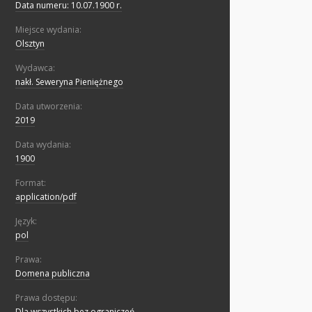
Data numeru: 10.07.1900 r.
Miejsce wydania:
Olsztyn
Wydawca:
nakł. Seweryna Pieniężnego
Data utworzenia:
2019
Data wydania:
1900
Format:
application/pdf
Język:
pol
Prawa:
Domena publiczna
Prawa dostępu:
Dla wszystkich bez ograniczeń