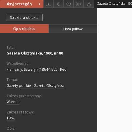
Gazeta Olsztyńska, 190
Ukryj szczegóły
Struktura obiektu
Opis obiektu
Lista plików
Tytuł:
Gazeta Olsztyńska, 1900, nr 80
Współtwórca:
Pieniężny, Seweryn (1864-1905). Red.
Temat:
Gazety polskie ; Gazeta Olsztyńska
Zakres przestrzenny:
Warmia
Zakres czasowy:
19 w.
Opis: