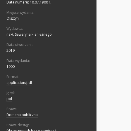
Data numeru: 10.07.1900 r.
Miejsce wydania:
Olsztyn
Wydawca:
nakł. Seweryna Pieniężnego
Data utworzenia:
2019
Data wydania:
1900
Format:
application/pdf
Język:
pol
Prawa:
Domena publiczna
Prawa dostępu:
Dla wszystkich bez ograniczeń