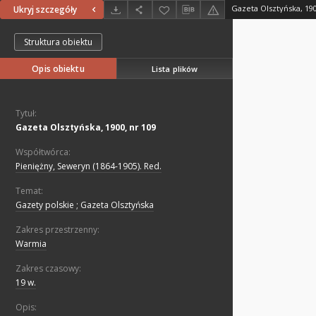
Gazeta Olsztyńska, 190
Ukryj szczegóły
Struktura obiektu
Opis obiektu
Lista plików
Tytuł:
Gazeta Olsztyńska, 1900, nr 109
Współtwórca:
Pieniężny, Seweryn (1864-1905). Red.
Temat:
Gazety polskie ; Gazeta Olsztyńska
Zakres przestrzenny:
Warmia
Zakres czasowy:
19 w.
Opis: