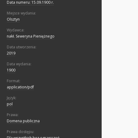
Data numeru: 15.09.1900 r.
Miejsce wydania:
Olsztyn
Wydawca:
nakł. Seweryna Pieniężnego
Data utworzenia:
2019
Data wydania:
1900
Format:
application/pdf
Język:
pol
Prawa:
Domena publiczna
Prawa dostępu:
Dla wszystkich bez ograniczeń