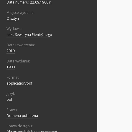
Data numeru: 22.09.1900 r.
Miejsce wydania:
Olsztyn
Wydawca:
nakł. Seweryna Pieniężnego
Data utworzenia:
2019
Data wydania:
1900
Format:
application/pdf
Język:
pol
Prawa:
Domena publiczna
Prawa dostępu:
Dla wszystkich bez ograniczeń