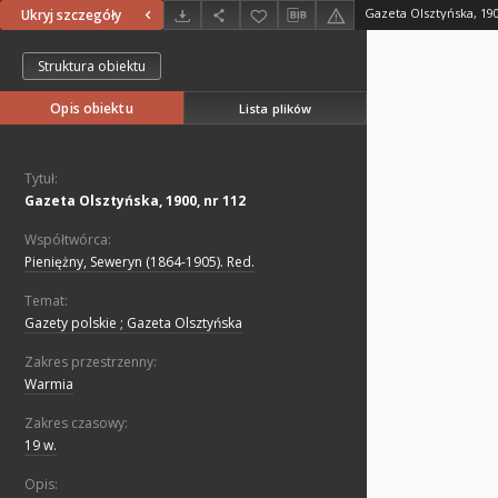
Gazeta Olsztyńska, 190
Ukryj szczegóły
Struktura obiektu
Opis obiektu
Lista plików
Tytuł:
Gazeta Olsztyńska, 1900, nr 112
Współtwórca:
Pieniężny, Seweryn (1864-1905). Red.
Temat:
Gazety polskie ; Gazeta Olsztyńska
Zakres przestrzenny:
Warmia
Zakres czasowy:
19 w.
Opis: