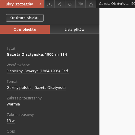
Gazeta Olsztyńska, 190
Ukryj szczegóły
Struktura obiektu
Opis obiektu
Lista plików
Tytuł:
Gazeta Olsztyńska, 1900, nr 114
Współtwórca:
Pieniężny, Seweryn (1864-1905). Red.
Temat:
Gazety polskie ; Gazeta Olsztyńska
Zakres przestrzenny:
Warmia
Zakres czasowy:
19 w.
Opis: