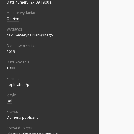
Data numeru: 27.09.1900 r.
Miejsce wydania:
Olsztyn
Wydawca:
nakł. Seweryna Pieniężnego
Data utworzenia:
2019
Data wydania:
1900
Format:
application/pdf
Język:
pol
Prawa:
Domena publiczna
Prawa dostępu:
Dla wszystkich bez ograniczeń