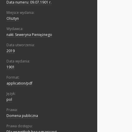
Data numeru: 09.07.1901 r.
Miejsce wydania:
Olsztyn
Wydawca:
nakł. Seweryna Pieniężnego
Data utworzenia:
2019
Data wydania:
1901
Format:
application/pdf
Język:
pol
Prawa:
Domena publiczna
Prawa dostępu:
Dla wszystkich bez ograniczeń