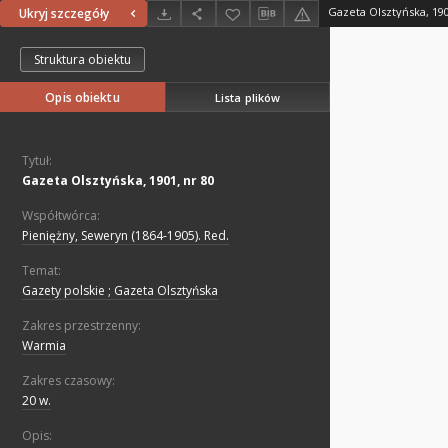
Gazeta Olsztyńska, 190
Ukryj szczegóły
Struktura obiektu
Opis obiektu
Lista plików
Tytuł:
Gazeta Olsztyńska, 1901, nr 80
Współtwórca:
Pieniężny, Seweryn (1864-1905). Red.
Temat:
Gazety polskie ; Gazeta Olsztyńska
Zakres przestrzenny:
Warmia
Zakres czasowy:
20 w.
Opis: