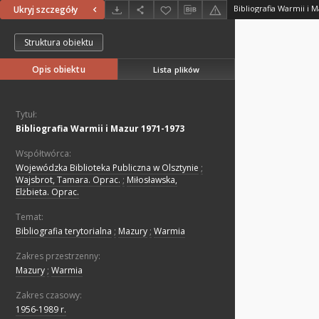
Bibliografia Warmii i 
Ukryj szczegóły
Struktura obiektu
Opis obiektu
Lista plików
Tytuł:
Bibliografia Warmii i Mazur 1971-1973
Współtwórca:
Wojewódzka Biblioteka Publiczna w Olsztynie
;
Wajsbrot, Tamara. Oprac.
;
Miłosławska,
Elżbieta. Oprac.
Temat:
Bibliografia terytorialna
;
Mazury
;
Warmia
Zakres przestrzenny:
Mazury
;
Warmia
Zakres czasowy:
1956-1989 r.