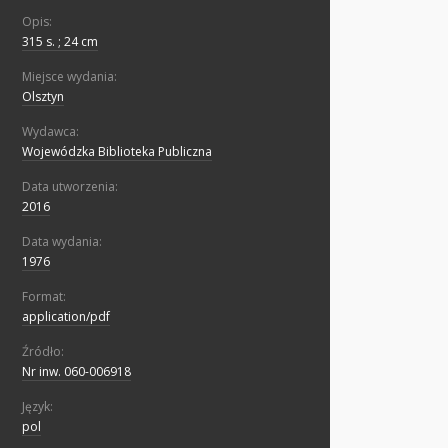
Opis:
315 s. ; 24 cm
Miejsce wydania:
Olsztyn
Wydawca:
Wojewódzka Biblioteka Publiczna
Data utworzenia:
2016
Data wydania:
1976
Format:
application/pdf
Źródło:
Nr inw. 060-006918
Język:
pol