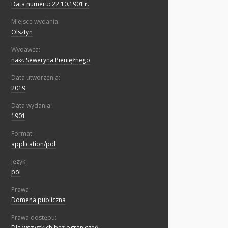
Data numeru: 22.10.1901 r.
Miejsce wydania:
Olsztyn
Wydawca:
nakł. Seweryna Pieniężnego
Data utworzenia:
2019
Data wydania:
1901
Format:
application/pdf
Język:
pol
Prawa:
Domena publiczna
Prawa dostępu:
Dla wszystkich bez ograniczeń