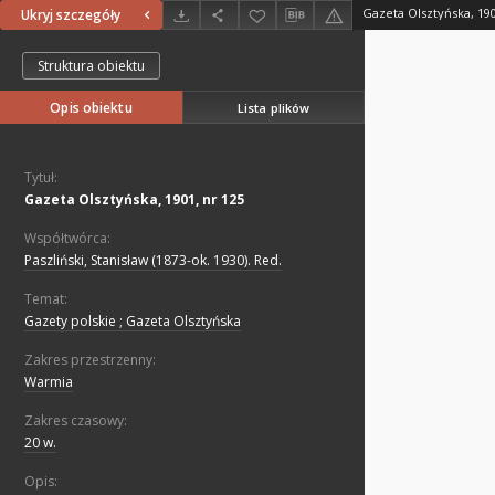
Gazeta Olsztyńska, 190
Ukryj szczegóły
Struktura obiektu
Opis obiektu
Lista plików
Tytuł:
Gazeta Olsztyńska, 1901, nr 125
Współtwórca:
Paszliński, Stanisław (1873-ok. 1930). Red.
Temat:
Gazety polskie ; Gazeta Olsztyńska
Zakres przestrzenny:
Warmia
Zakres czasowy:
20 w.
Opis: