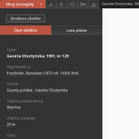
Gazeta Olsztyńska, 190
Ukryj szczegóły
Struktura obiektu
Opis obiektu
Lista plików
Tytuł:
Gazeta Olsztyńska, 1901, nr 129
Współtwórca:
Paszliński, Stanisław (1873-ok. 1930). Red.
Temat:
Gazety polskie ; Gazeta Olsztyńska
Zakres przestrzenny:
Warmia
Zakres czasowy:
20 w.
Opis: