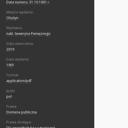
Data numeru: 31.10.1901 r.
Miejsce wydania:
Olsztyn
Wydawca:
nakł. Seweryna Pieniężnego
Data utworzenia:
2019
Data wydania:
1901
Format:
application/pdf
Język:
pol
Prawa:
Domena publiczna
Prawa dostępu:
Dla wszystkich bez ograniczeń