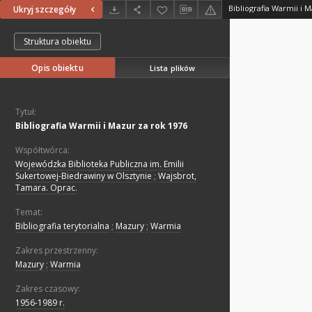
Bibliografia Warmii i 
Ukryj szczegóły
Struktura obiektu
Opis obiektu
Lista plików
Tytuł:
Bibliografia Warmii i Mazur za rok 1976
Współtwórca:
Wojewódzka Biblioteka Publiczna im. Emilii
Sukertowej-Biedrawiny w Olsztynie
;
Wajsbrot,
Tamara. Oprac.
Temat:
Bibliografia terytorialna
;
Mazury
;
Warmia
Zakres przestrzenny:
Mazury
;
Warmia
Zakres czasowy:
1956-1989 r.