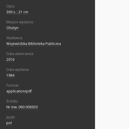
Opis:
369 s. ; 21 cm
Miejsce wydania:
Olsztyn
Wydawca:
Wojewódzka Biblioteka Publiczna
Data utworzenia:
2016
Data wydania:
1984
Format:
application/pdf
Źródło:
Nr inw. 060-006920
Język:
pol