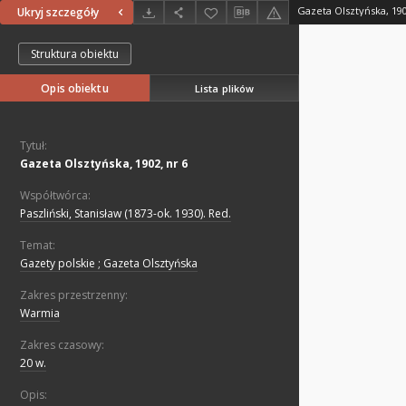
Gazeta Olsztyńska, 190
Ukryj szczegóły
Struktura obiektu
Opis obiektu
Lista plików
Tytuł:
Gazeta Olsztyńska, 1902, nr 6
Współtwórca:
Paszliński, Stanisław (1873-ok. 1930). Red.
Temat:
Gazety polskie ; Gazeta Olsztyńska
Zakres przestrzenny:
Warmia
Zakres czasowy:
20 w.
Opis: