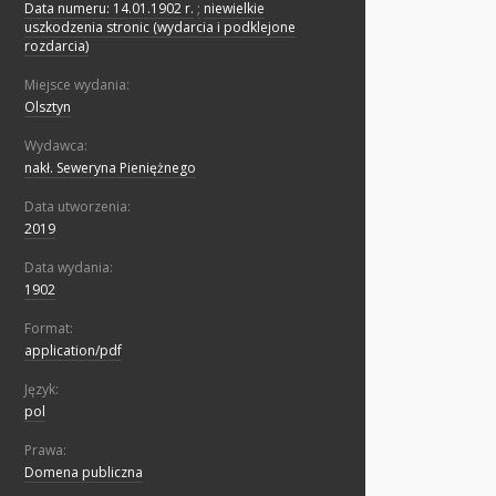
Data numeru: 14.01.1902 r.
;
niewielkie
uszkodzenia stronic (wydarcia i podklejone
rozdarcia)
Miejsce wydania:
Olsztyn
Wydawca:
nakł. Seweryna Pieniężnego
Data utworzenia:
2019
Data wydania:
1902
Format:
application/pdf
Język:
pol
Prawa:
Domena publiczna