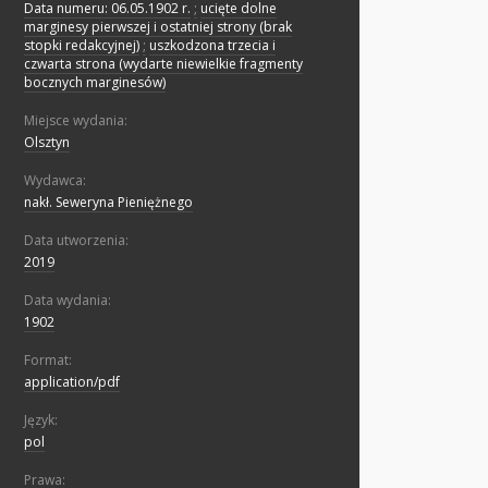
Data numeru: 06.05.1902 r.
;
ucięte dolne
marginesy pierwszej i ostatniej strony (brak
stopki redakcyjnej)
;
uszkodzona trzecia i
czwarta strona (wydarte niewielkie fragmenty
bocznych marginesów)
Miejsce wydania:
Olsztyn
Wydawca:
nakł. Seweryna Pieniężnego
Data utworzenia:
2019
Data wydania:
1902
Format:
application/pdf
Język:
pol
Prawa: