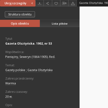
Gazeta Olsztyńska. 190
Ukryj szczegóły
Struktura obiektu
Opis obiektu
Lista plików
Tytuł:
Gazeta Olsztyńska. 1902, nr 53
Współtwórca:
Pieniężny, Seweryn (1864-1905). Red.
Temat:
Gazety polskie ; Gazeta Olsztyńska
Zakres przestrzenny:
Warmia
Zakres czasowy:
20 w.
Opis: