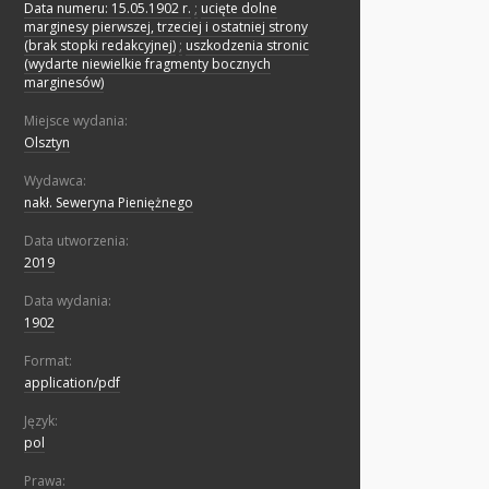
Data numeru: 15.05.1902 r.
;
ucięte dolne
marginesy pierwszej, trzeciej i ostatniej strony
(brak stopki redakcyjnej)
;
uszkodzenia stronic
(wydarte niewielkie fragmenty bocznych
marginesów)
Miejsce wydania:
Olsztyn
Wydawca:
nakł. Seweryna Pieniężnego
Data utworzenia:
2019
Data wydania:
1902
Format:
application/pdf
Język:
pol
Prawa: