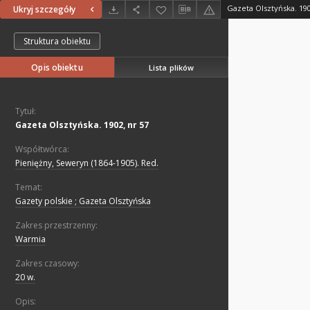
Gazeta Olsztyńska. 190
Ukryj szczegóły
Struktura obiektu
Opis obiektu
Lista plików
Tytuł:
Gazeta Olsztyńska. 1902, nr 57
Współtwórca:
Pieniężny, Seweryn (1864-1905). Red.
Temat:
Gazety polskie ; Gazeta Olsztyńska
Zakres przestrzenny:
Warmia
Zakres czasowy:
20 w.
Opis: