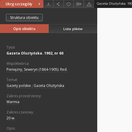
Gazeta Olsztyńska. 190
Ukryj szczegóły
Struktura obiektu
Opis obiektu
Lista plików
Tytuł:
Gazeta Olsztyńska. 1902, nr 60
Współtwórca:
Pieniężny, Seweryn (1864-1905). Red.
Temat:
Gazety polskie ; Gazeta Olsztyńska
Zakres przestrzenny:
Warmia
Zakres czasowy:
20 w.
Opis: