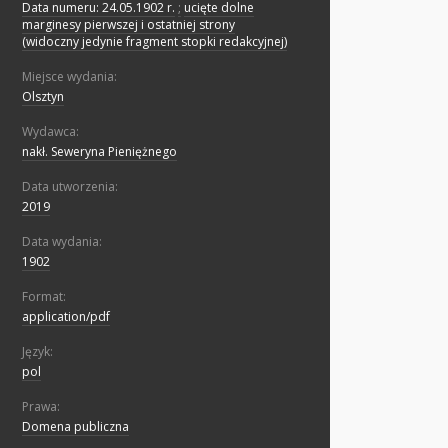
Data numeru: 24.05.1902 r.
;
ucięte dolne
marginesy pierwszej i ostatniej strony
(widoczny jedynie fragment stopki redakcyjnej)
Miejsce wydania:
Olsztyn
Wydawca:
nakł. Seweryna Pieniężnego
Data utworzenia:
2019
Data wydania:
1902
Format:
application/pdf
Język:
pol
Prawa:
Domena publiczna