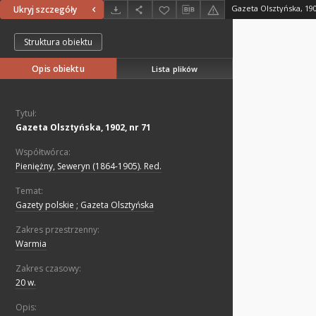
Gazeta Olsztyńska, 190
Ukryj szczegóły
Struktura obiektu
Opis obiektu
Lista plików
Tytuł:
Gazeta Olsztyńska, 1902, nr 71
Współtwórca:
Pieniężny, Seweryn (1864-1905). Red.
Temat:
Gazety polskie ; Gazeta Olsztyńska
Zakres przestrzenny:
Warmia
Zakres czasowy:
20 w.
Opis: