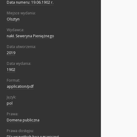
Data numeru: 19.06.1902 r.
Miejsce wydania:
Olsztyn
Wydawca:
nakł. Seweryna Pieniężnego
Data utworzenia:
2019
Data wydania:
1902
Format:
application/pdf
Język:
pol
Prawa:
Domena publiczna
Prawa dostępu:
Dla wszystkich bez ograniczeń