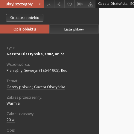
Gazeta Olsztyńska, 190
Ukryj szczegóły
Struktura obiektu
Opis obiektu
Lista plików
Tytuł:
Gazeta Olsztyńska, 1902, nr 72
Współtwórca:
Pieniężny, Seweryn (1864-1905). Red.
Temat:
Gazety polskie ; Gazeta Olsztyńska
Zakres przestrzenny:
Warmia
Zakres czasowy:
20 w.
Opis: