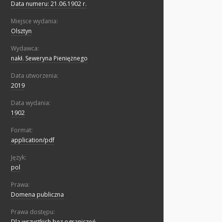
Data numeru: 21.06.1902 r.
Miejsce wydania:
Olsztyn
Wydawca:
nakł. Seweryna Pieniężnego
Data utworzenia:
2019
Data wydania:
1902
Format:
application/pdf
Język:
pol
Prawa:
Domena publiczna
Prawa dostępu:
Dla wszystkich bez ograniczeń