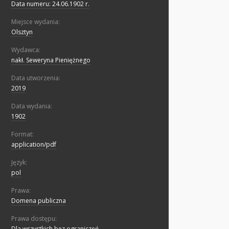
Data numeru: 24.06.1902 r.
Miejsce wydania:
Olsztyn
Wydawca:
nakł. Seweryna Pieniężnego
Data utworzenia:
2019
Data wydania:
1902
Format:
application/pdf
Język:
pol
Prawa:
Domena publiczna
Prawa dostępu:
Dla wszystkich bez ograniczeń