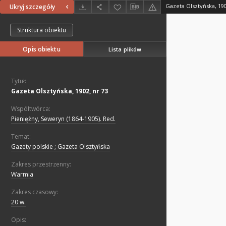
Gazeta Olsztyńska, 190
Ukryj szczegóły
Struktura obiektu
Opis obiektu
Lista plików
Tytuł:
Gazeta Olsztyńska, 1902, nr 73
Współtwórca:
Pieniężny, Seweryn (1864-1905). Red.
Temat:
Gazety polskie ; Gazeta Olsztyńska
Zakres przestrzenny:
Warmia
Zakres czasowy:
20 w.
Opis: