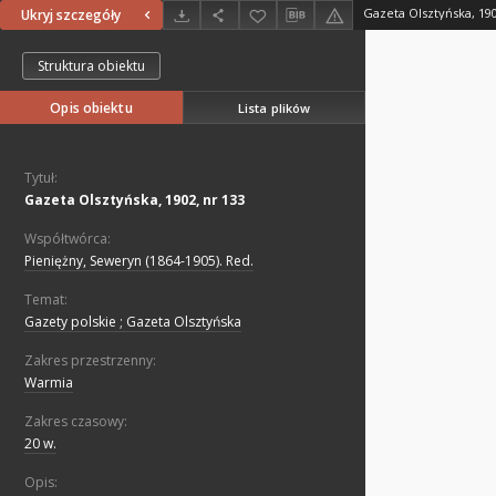
Gazeta Olsztyńska, 190
Ukryj szczegóły
Struktura obiektu
Opis obiektu
Lista plików
Tytuł:
Gazeta Olsztyńska, 1902, nr 133
Współtwórca:
Pieniężny, Seweryn (1864-1905). Red.
Temat:
Gazety polskie ; Gazeta Olsztyńska
Zakres przestrzenny:
Warmia
Zakres czasowy:
20 w.
Opis: