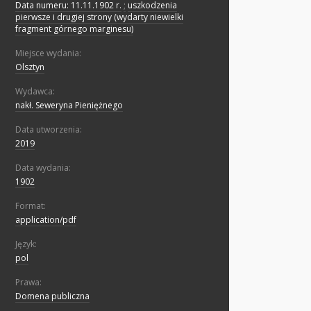
Data numeru: 11.11.1902 r.
;
uszkodzenia
pierwsze i drugiej strony (wydarty niewielki
fragment górnego marginesu)
Miejsce wydania:
Olsztyn
Wydawca:
nakł. Seweryna Pieniężnego
Data utworzenia:
2019
Data wydania:
1902
Format:
application/pdf
Język:
pol
Prawa:
Domena publiczna