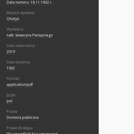
Data numeru: 18.11.1902 r.
Miejsce wydania:
Olsztyn
Wydawca:
nakł. Seweryna Pieniężnego
Data utworzenia:
2019
Data wydania:
1902
Format:
application/pdf
Język:
pol
Prawa:
Domena publiczna
Prawa dostępu:
Dla wszystkich bez ograniczeń