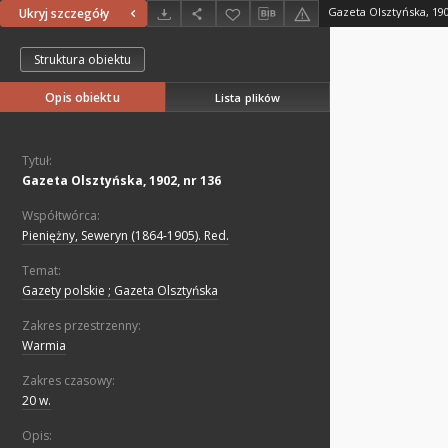
Gazeta Olsztyńska, 190
Ukryj szczegóły
Struktura obiektu
Opis obiektu
Lista plików
Tytuł:
Gazeta Olsztyńska, 1902, nr 136
Współtwórca:
Pieniężny, Seweryn (1864-1905). Red.
Temat:
Gazety polskie ; Gazeta Olsztyńska
Zakres przestrzenny:
Warmia
Zakres czasowy:
20 w.
Opis: