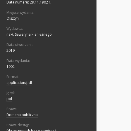
Data numeru: 29.11.1902 r.
Miejsce wydania:
Olsztyn
Wydawca:
nakł. Seweryna Pieniężnego
Data utworzenia:
2019
Data wydania:
1902
Format:
application/pdf
Język:
pol
Prawa:
Domena publiczna
Prawa dostępu:
Dla wszystkich bez ograniczeń