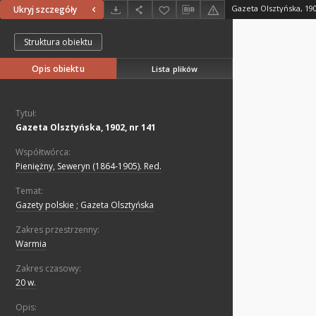
Gazeta Olsztyńska, 190
Ukryj szczegóły
Struktura obiektu
Opis obiektu
Lista plików
Tytuł:
Gazeta Olsztyńska, 1902, nr 141
Współtwórca:
Pieniężny, Seweryn (1864-1905). Red.
Temat:
Gazety polskie ; Gazeta Olsztyńska
Zakres przestrzenny:
Warmia
Zakres czasowy:
20 w.
Opis: