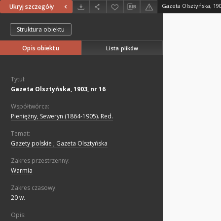
Gazeta Olsztyńska, 190
Ukryj szczegóły
Struktura obiektu
Opis obiektu
Lista plików
Tytuł:
Gazeta Olsztyńska, 1903, nr 16
Współtwórca:
Pieniężny, Seweryn (1864-1905). Red.
Temat:
Gazety polskie ; Gazeta Olsztyńska
Zakres przestrzenny:
Warmia
Zakres czasowy:
20 w.
Opis: