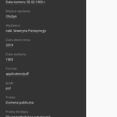
Data numeru: 05.02.1903 r.
Miejsce wydania:
Olsztyn
Wydawca:
nakł. Seweryna Pieniężnego
Data utworzenia:
2019
Data wydania:
1903
Format:
application/pdf
Język:
pol
Prawa:
Domena publiczna
Prawa dostępu:
Dla wszystkich bez ograniczeń