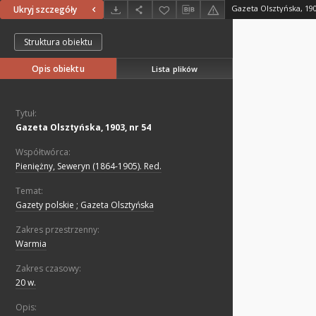
Gazeta Olsztyńska, 190
Ukryj szczegóły
Struktura obiektu
Opis obiektu
Lista plików
Tytuł:
Gazeta Olsztyńska, 1903, nr 54
Współtwórca:
Pieniężny, Seweryn (1864-1905). Red.
Temat:
Gazety polskie ; Gazeta Olsztyńska
Zakres przestrzenny:
Warmia
Zakres czasowy:
20 w.
Opis: