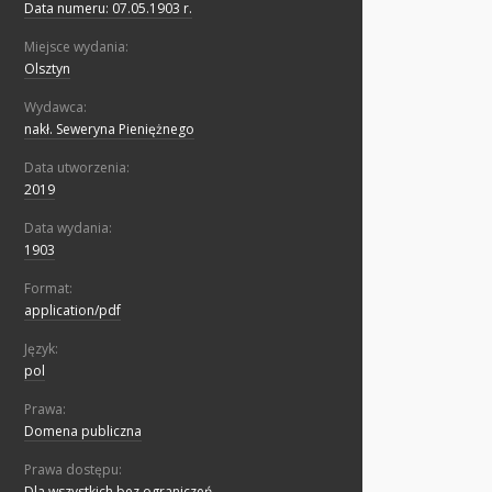
Data numeru: 07.05.1903 r.
Miejsce wydania:
Olsztyn
Wydawca:
nakł. Seweryna Pieniężnego
Data utworzenia:
2019
Data wydania:
1903
Format:
application/pdf
Język:
pol
Prawa:
Domena publiczna
Prawa dostępu:
Dla wszystkich bez ograniczeń