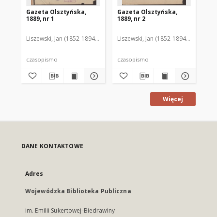
Gazeta Olsztyńska,
Gazeta Olsztyńska,
Ga
1889, nr 1
1889, nr 2
188
Liszewski, Jan (1852-1894). Red.
Liszewski, Jan (1852-1894). Red.
Lis
czasopismo
czasopismo
cz
Więcej
DANE KONTAKTOWE
Adres
Wojewódzka Biblioteka Publiczna
im. Emilii Sukertowej-Biedrawiny