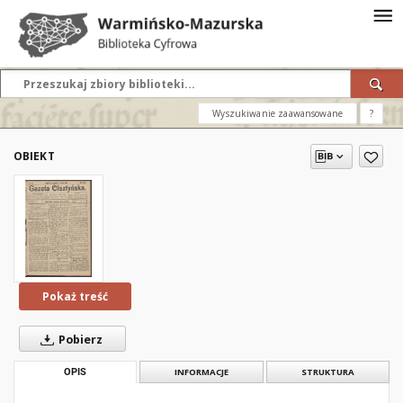
Wyszukiwanie zaawansowane
?
OBIEKT
Pokaż treść
Pobierz
OPIS
INFORMACJE
STRUKTURA