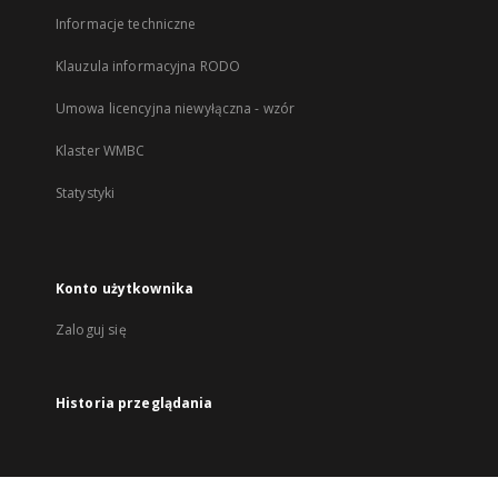
Informacje techniczne
Klauzula informacyjna RODO
Umowa licencyjna niewyłączna - wzór
Klaster WMBC
Statystyki
Konto użytkownika
Zaloguj się
Historia przeglądania