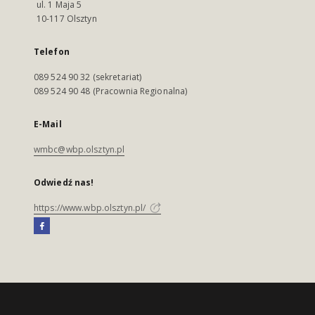
ul. 1 Maja 5
10-117 Olsztyn
Telefon
089 524 90 32 (sekretariat)
089 524 90 48 (Pracownia Regionalna)
E-Mail
wmbc@wbp.olsztyn.pl
Odwiedź nas!
https://www.wbp.olsztyn.pl/