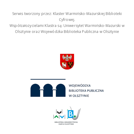
Serwis tworzony przez: Klaster Warmińsko-Mazurskiej Biblioteki
Cyfrowej.
Współzałożycielami Klastra są: Uniwersytet Warmińsko-Mazurski w
Olsztynie oraz Wojewódzka Biblioteka Publiczna w Olsztynie