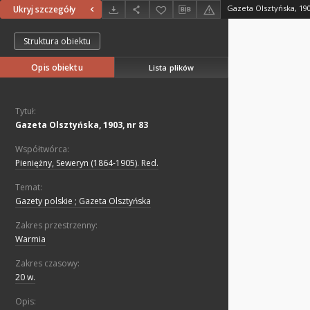
Gazeta Olsztyńska, 190
Ukryj szczegóły
Struktura obiektu
Opis obiektu
Lista plików
Tytuł:
Gazeta Olsztyńska, 1903, nr 83
Współtwórca:
Pieniężny, Seweryn (1864-1905). Red.
Temat:
Gazety polskie ; Gazeta Olsztyńska
Zakres przestrzenny:
Warmia
Zakres czasowy:
20 w.
Opis: