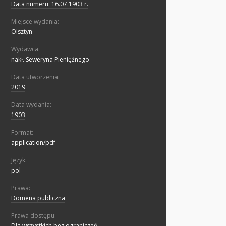
Data numeru: 16.07.1903 r.
Miejsce wydania:
Olsztyn
Wydawca:
nakł. Seweryna Pieniężnego
Data utworzenia:
2019
Data wydania:
1903
Format:
application/pdf
Język:
pol
Prawa:
Domena publiczna
Prawa dostępu:
Dla wszystkich bez ograniczeń