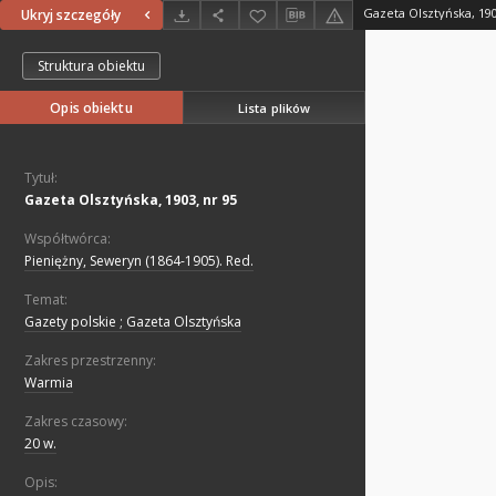
Gazeta Olsztyńska, 190
Ukryj szczegóły
Struktura obiektu
Opis obiektu
Lista plików
Tytuł:
Gazeta Olsztyńska, 1903, nr 95
Współtwórca:
Pieniężny, Seweryn (1864-1905). Red.
Temat:
Gazety polskie ; Gazeta Olsztyńska
Zakres przestrzenny:
Warmia
Zakres czasowy:
20 w.
Opis: