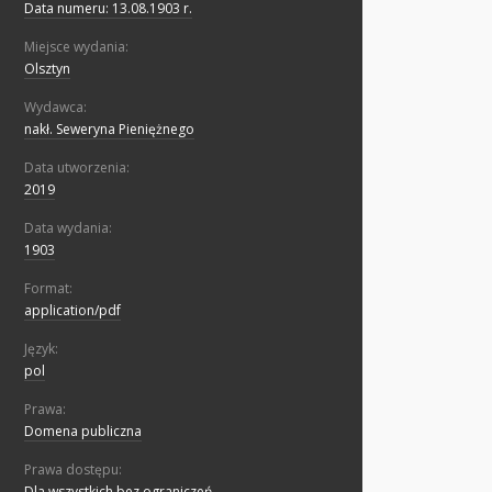
Data numeru: 13.08.1903 r.
Miejsce wydania:
Olsztyn
Wydawca:
nakł. Seweryna Pieniężnego
Data utworzenia:
2019
Data wydania:
1903
Format:
application/pdf
Język:
pol
Prawa:
Domena publiczna
Prawa dostępu:
Dla wszystkich bez ograniczeń