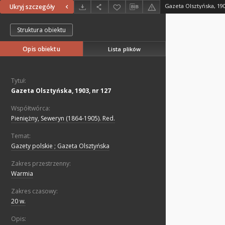
Gazeta Olsztyńska, 190
Ukryj szczegóły
Struktura obiektu
Opis obiektu
Lista plików
Tytuł:
Gazeta Olsztyńska, 1903, nr 127
Współtwórca:
Pieniężny, Seweryn (1864-1905). Red.
Temat:
Gazety polskie ; Gazeta Olsztyńska
Zakres przestrzenny:
Warmia
Zakres czasowy:
20 w.
Opis: