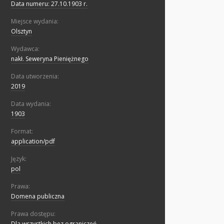
Data numeru: 27.10.1903 r.
Miejsce wydania:
Olsztyn
Wydawca:
nakł. Seweryna Pieniężnego
Data utworzenia:
2019
Data wydania:
1903
Format:
application/pdf
Język:
pol
Prawa:
Domena publiczna
Prawa dostępu:
Dla wszystkich bez ograniczeń