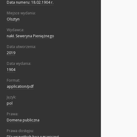
Data numeru: 18.02.1904 r.
Miejsce wydania:
Olsztyn
Wydawca:
nakł. Seweryna Pieniężnego
Data utworzenia:
2019
Data wydania:
1904
Format:
application/pdf
Język:
pol
Prawa:
Domena publiczna
Prawa dostępu:
Dla wszystkich bez ograniczeń