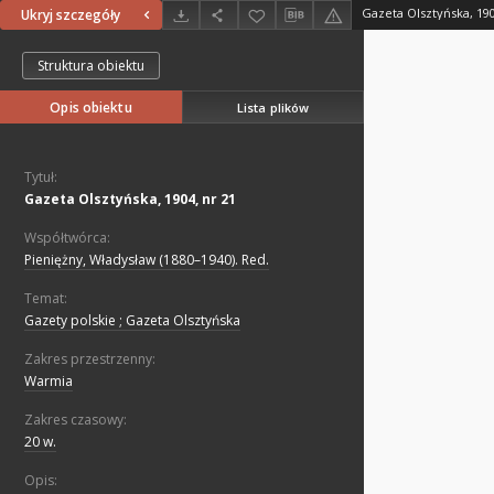
Gazeta Olsztyńska, 190
Ukryj szczegóły
Struktura obiektu
Opis obiektu
Lista plików
Tytuł:
Gazeta Olsztyńska, 1904, nr 21
Współtwórca:
Pieniężny, Władysław (1880–1940). Red.
Temat:
Gazety polskie ; Gazeta Olsztyńska
Zakres przestrzenny:
Warmia
Zakres czasowy:
20 w.
Opis: