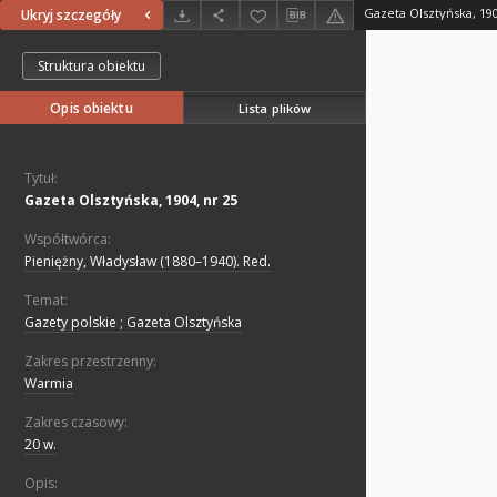
Gazeta Olsztyńska, 190
Ukryj szczegóły
Struktura obiektu
Opis obiektu
Lista plików
Tytuł:
Gazeta Olsztyńska, 1904, nr 25
Współtwórca:
Pieniężny, Władysław (1880–1940). Red.
Temat:
Gazety polskie ; Gazeta Olsztyńska
Zakres przestrzenny:
Warmia
Zakres czasowy:
20 w.
Opis: