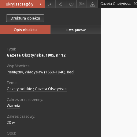
Gazeta Olsztyńska, 190
Ukryj szczegóły
Struktura obiektu
Opis obiektu
Lista plików
Tytuł:
Gazeta Olsztyńska, 1905, nr 12
Współtwórca:
Pieniężny, Władysław (1880–1940). Red.
Temat:
Gazety polskie ; Gazeta Olsztyńska
Zakres przestrzenny:
Warmia
Zakres czasowy:
20 w.
Opis: