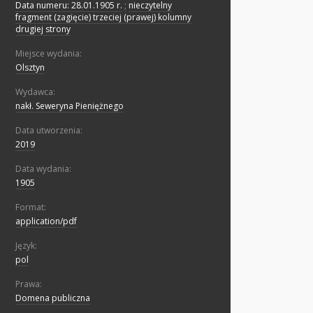
Data numeru: 28.01.1905 r.
;
nieczytelny
fragment (zagięcie) trzeciej (prawej) kolumny
drugiej strony
Miejsce wydania:
Olsztyn
Wydawca:
nakł. Seweryna Pieniężnego
Data utworzenia:
2019
Data wydania:
1905
Format:
application/pdf
Język:
pol
Prawa:
Domena publiczna