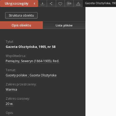
Gazeta Olsztyńska, 190
Ukryj szczegóły
Struktura obiektu
Opis obiektu
Lista plików
Tytuł:
Gazeta Olsztyńska, 1905, nr 58
Współtwórca:
Pieniężny, Seweryn (1864-1905). Red.
Temat:
Gazety polskie ; Gazeta Olsztyńska
Zakres przestrzenny:
Warmia
Zakres czasowy:
20 w.
Opis: