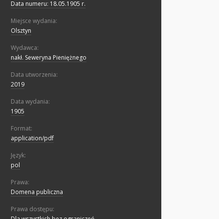
Data numeru: 18.05.1905 r.
Miejsce wydania:
Olsztyn
Wydawca:
nakł. Seweryna Pieniężnego
Data utworzenia:
2019
Data wydania:
1905
Format:
application/pdf
Język:
pol
Prawa:
Domena publiczna
Prawa dostępu:
Dla wszystkich bez ograniczeń