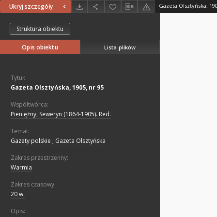
Gazeta Olsztyńska, 190
Ukryj szczegóły
Struktura obiektu
Opis obiektu
Lista plików
Tytuł:
Gazeta Olsztyńska, 1905, nr 95
Współtwórca:
Pieniężny, Seweryn (1864-1905). Red.
Temat:
Gazety polskie ; Gazeta Olsztyńska
Zakres przestrzenny:
Warmia
Zakres czasowy:
20 w.
Opis: