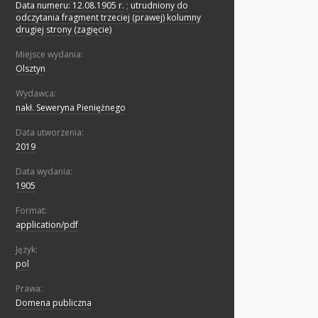
Data numeru: 12.08.1905 r.
;
utrudniony do
odczytania fragment trzeciej (prawej) kolumny
drugiej strony (zagięcie)
Miejsce wydania:
Olsztyn
Wydawca:
nakł. Seweryna Pieniężnego
Data utworzenia:
2019
Data wydania:
1905
Format:
application/pdf
Język:
pol
Prawa:
Domena publiczna