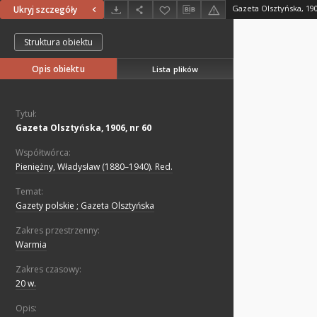
Gazeta Olsztyńska, 190
Ukryj szczegóły
Struktura obiektu
Opis obiektu
Lista plików
Tytuł:
Gazeta Olsztyńska, 1906, nr 60
Współtwórca:
Pieniężny, Władysław (1880–1940). Red.
Temat:
Gazety polskie ; Gazeta Olsztyńska
Zakres przestrzenny:
Warmia
Zakres czasowy:
20 w.
Opis: