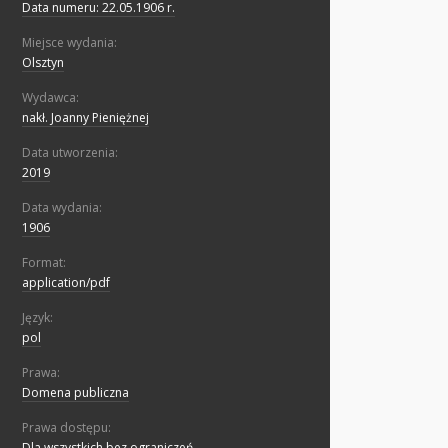
Data numeru: 22.05.1906 r.
Miejsce wydania:
Olsztyn
Wydawca:
nakł. Joanny Pieniężnej
Data utworzenia:
2019
Data wydania:
1906
Format:
application/pdf
Język:
pol
Prawa:
Domena publiczna
Prawa dostępu:
Dla wszystkich bez ograniczeń