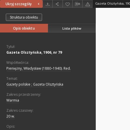
Gazeta Olsztyńska, 190
Ukryj szczegóły
Struktura obiektu
Opis obiektu
Lista plików
Tytuł:
Gazeta Olsztyńska, 1906, nr 79
Współtwórca:
Pieniężny, Władysław (1880–1940). Red.
Temat:
Gazety polskie ; Gazeta Olsztyńska
Zakres przestrzenny:
Warmia
Zakres czasowy:
20 w.
Opis: