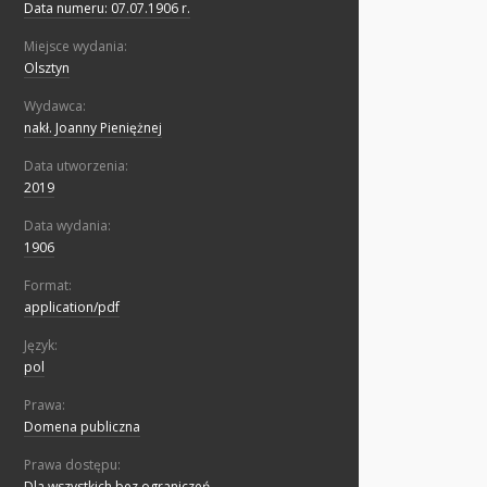
Data numeru: 07.07.1906 r.
Miejsce wydania:
Olsztyn
Wydawca:
nakł. Joanny Pieniężnej
Data utworzenia:
2019
Data wydania:
1906
Format:
application/pdf
Język:
pol
Prawa:
Domena publiczna
Prawa dostępu:
Dla wszystkich bez ograniczeń