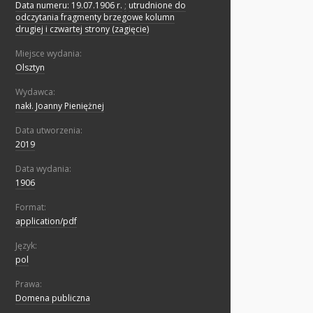
Data numeru: 19.07.1906 r.
;
utrudnione do
odczytania fragmenty brzegowe kolumn
drugiej i czwartej strony (zagięcie)
Miejsce wydania:
Olsztyn
Wydawca:
nakł. Joanny Pieniężnej
Data utworzenia:
2019
Data wydania:
1906
Format:
application/pdf
Język:
pol
Prawa:
Domena publiczna