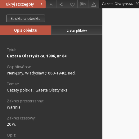
Gazeta Olsztyńska, 190
Ukryj szczegóły
Struktura obiektu
Opis obiektu
Lista plików
Tytuł:
Gazeta Olsztyńska, 1906, nr 84
Współtwórca:
Pieniężny, Władysław (1880–1940). Red.
Temat:
Gazety polskie ; Gazeta Olsztyńska
Zakres przestrzenny:
Warmia
Zakres czasowy:
20 w.
Opis: